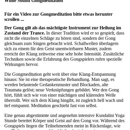
White Sound Gongmeditation
Für ein Video zur Gongmeditation bitte etwas herunter
scrollen ...
Der Gong gilt als das mächtigste Instrument zur Heilung im
Zustand der Trance.
In dieser Tradition wird er so gespielt, dass
nicht die einzelnen Schläge zu hören sind, sondern der Gong
gleichsam zum Singen gebracht wird. Schallwellen überlagern
sich zu einem für den Geist unentwirrbaren Muster, zudem
erreicht der Klang zeitweise eine sehr hohe Intensität. Zusätzliche
Techniken sowie die Erfahrung des Gongspielers rufen spezielle
Wirkungen hervor.
Die Gongmeditation geht weit über eine Klang-Entspannung
hinaus: Sie ist eine therapeutische Behandlung. Man sagt, es
werden belastende Gedankenmuster und Blockaden, alte
Traumata gelöst; neue Verknüpfungen gebildet. Wer den Gong
hört, fühlt sich wie von einer mächtigen und klärenden Welle
überrollt. Wer sich dem Klang hingibt, ist zugleich hell wach und
tief entspannt. Meditation geschieht fast von selbst.
Eine genau abgestimmte und angenehm intensive Kundalini Yoga
Stunde bereitet Körper und Geist auf den Gong vor. Während des
Gongspiels liegen die Teilnehmenden meist in Rückenlage, wie