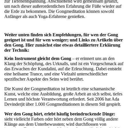
zur Tiefenentspannung. Abschließend wird gemeinsam getanzt,
um nach dieser außerordentlichen Erfahrung die Füße wieder auf
die Erde zu bekommen. Die Gongmeditation können sowohl
Anfänger als auch Yoga-Erfahrene genießen.
Weiter unten finden sich Empfehlungen, für wen der Gong
geeignet ist und für wen weniger; und Links zu Artikeln über
den Gong. Hier zunächst eine etwas detailliertere Erklärung
der Technik:
Kein Instrument gleicht dem Gong
– er erinnert uns an den
Klang der Schöpfung, des Urknalls, und ist ein Vorgeschmack auf
das Erwachen der Kundalini, auf die Erleuchtung. Dabei entsteht
eine heilsame Trance, und eine Vielzahl unterschiedlicher
spezifischer Aspekte des Seins wird berührt.
Die Kunst der Gongmeditation ist
letztlich eine schamanische
Kunst, welche eine Ausbildung, große Arbeit an sich selbst, tiefes
Lernen und höchste Verantwortung erfordert. Seit 2006 hat Ada
Devinderjit über 1.000 Gongmeditationen in diesem Stil gespielt.
Wer den Gong hört, erlebt häufig beeindruckende Dinge:
sieht vielleicht Farben oder hört neben dem Gong völlig andere
Klänge aus dem Unterbewussten; wird durchflossen von