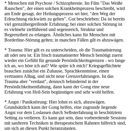
* Menschen mit Psychose / Schizophrenie. Im Film "Das Weiße
Rauschen", der einen solchen Krankheitsprozess beschreibt, wird
am Ende gesagt, der Heilungsprozess sei hier, "den Weg der
Erleuchtung rückwärts zu gehen". Gut beschrieben: Da ist bereits
viel grenzübergreifende Erfahrung; bei einer solchen Störung ist
es vielmehr zielführend und segensreich, Struktur und
Begrenztheit zu erlangen.
Ähnliches kann für Menschen mit
Borderline-Störung gelten; in manchen Fällen gilt es abzuwägen.
* Trauma: Hier gilt es zu unterscheiden, ob die Traumatisierung
alt oder neu ist. Ein frisch traumatisierter Mensch benötigt zuerst
wieder ein Gefühl für gesunde Persönlichkeitsgrenzen - wo fange
ich an, wo höre ich auf? Wie spüre ich mich? Kriegsgeflüchtete
brauchen zunächst ein Zuhause, Sprachkenntnisse, einen
vertrauten Alltag, und nicht neue Grenzerfahrungen. Ist das
Trauma aber "verdaut", dennoch behindernd in der
Persönlichkeitsentfaltung, dann kann der Gong eine neue
Erfahrung von Heil-Sein begünstigen und sehr wohl helfen.
* Angst / Panikstörung: Hier lohnt es sich, abzuwägen.
Grundsätzlich kann der Gong helfen, eine zugrunde liegende
Angst vor dem Loslassen durch Selbsterfahrung in beschütztem
Setting zu verlieren. Es kann gut sein, dass vorbereitende Sessions
mit sanfteren Techniken in therapeutschem Rahmen hilfreich sind,
um sich an diesen Punkt heranzutasten.