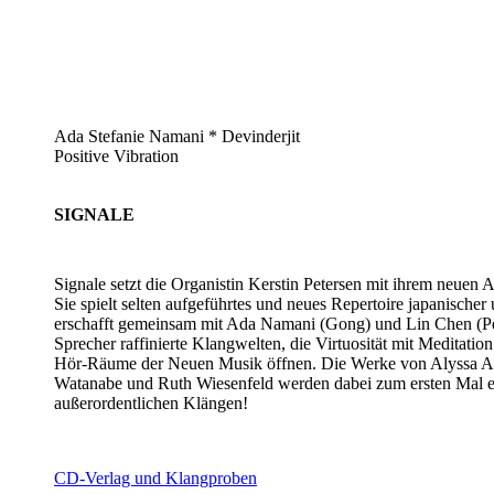
Ada Stefanie Namani * Devinderjit
Positive Vibration
SIGNALE
Signale setzt die Organistin Kerstin Petersen mit ihrem neuen
Sie spielt selten aufgeführtes und neues Repertoire japanisch
erschafft gemeinsam mit Ada Namani (Gong) und Lin Chen (Per
Sprecher raffinierte Klangwelten, die Virtuosität mit Meditati
Hör-Räume der Neuen Musik öffnen. Die Werke von Alyssa Ask
Watanabe und Ruth Wiesenfeld werden dabei zum ersten Mal e
außerordentlichen Klängen!
CD-Verlag und Klangproben