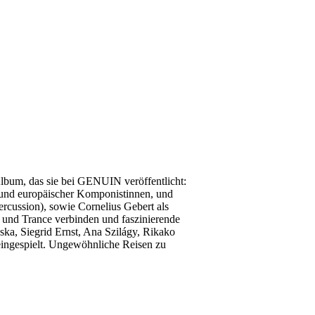
 Album, das sie bei GENUIN veröffentlicht:
er und europäischer Komponistinnen, und
cussion), sowie Cornelius Gebert als
on und Trance verbinden und faszinierende
a, Siegrid Ernst, Ana Szilágy, Rikako
ingespielt. Ungewöhnliche Reisen zu