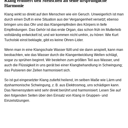
Klang erinnert den Menschen an seine ursprüngliche
Harmonie
Klang wirkt so direkt auf den Menschen wie ein Geruch. Unweigerlich ist man
durch einen Duft in eine Situation aus der Vergangenheit versetzt; ebenso
bringen uns das Ohr und das Klangempfinden des Körpers in tiefe
Empfindungen. Das Gehör ist das erste Organ, das schon früh im Mutterleib
vollständig entwickelt ist; und wir kommen nicht umhin, zu hören: Wie Kurt
Tucholski einst beklagte, gibt es keine Ohren-Lider.
Wenn man in eine Klangschale Wasser füllt und sie dann anspielt, kann man
beobachten, wie das Wasser durch die Klangentwicklung Wellen schlägt,
sogar zu sprühen beginnt. Wir bestehen zum größten Teil aus Wasser, und
auch die Flüssigkeit in uns gerät bei einer Klangbehandlung in Schwingung;
das Pulsieren der Zellen harmonisiert sich.
So ist gut eingesetzter Klang zutiefst heilend, im selben Maße wie Lärm und
dysharmonische Schwingung, z. B. aus Elektrosmog, uns schädigen kann.
Das Nervensystem wird sehr direkt berührt und harmonisiert. Lesen Sie auf
den folgenden Seiten über den Einsatz von Klang in Gruppen- und
Einzelsitzungen.