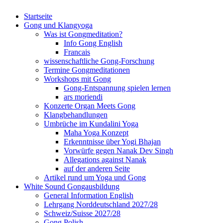
Startseite
Gong und Klangyoga
Was ist Gongmeditation?
Info Gong English
Francais
wissenschaftliche Gong-Forschung
Termine Gongmeditationen
Workshops mit Gong
Gong-Entspannung spielen lernen
ars moriendi
Konzerte Organ Meets Gong
Klangbehandlungen
Umbrüche im Kundalini Yoga
Maha Yoga Konzept
Erkenntnisse über Yogi Bhajan
Vorwürfe gegen Nanak Dev Singh
Allegations against Nanak
auf der anderen Seite
Artikel rund um Yoga und Gong
White Sound Gongausbildung
General Information English
Lehrgang Norddeutschland 2027/28
Schweiz/Suisse 2027/28
Gong Polish