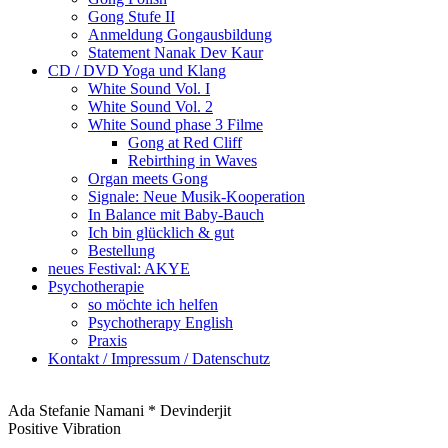
Gong Stufe II
Anmeldung Gongausbildung
Statement Nanak Dev Kaur
CD / DVD Yoga und Klang
White Sound Vol. I
White Sound Vol. 2
White Sound phase 3 Filme
Gong at Red Cliff
Rebirthing in Waves
Organ meets Gong
Signale: Neue Musik-Kooperation
In Balance mit Baby-Bauch
Ich bin glücklich & gut
Bestellung
neues Festival: AKYE
Psychotherapie
so möchte ich helfen
Psychotherapy English
Praxis
Kontakt / Impressum / Datenschutz
Ada Stefanie Namani * Devinderjit
Positive Vibration