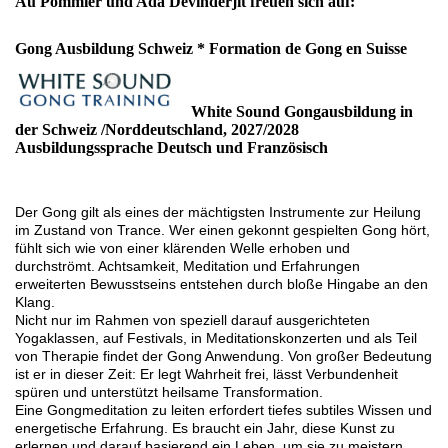
Au Pommier und Ada Devinderjit freuen sich auf:
Gong Ausbildung Schweiz * Formation de Gong en Suisse
White Sound Gongausbildung in
der Schweiz /Norddeutschland, 2027/2028
Ausbildungssprache Deutsch und Französisch
Der Gong gilt als eines der mächtigsten Instrumente zur Heilung
im Zustand von Trance. Wer einen gekonnt gespielten Gong hört,
fühlt sich wie von einer klärenden Welle erhoben und
durchströmt. Achtsamkeit, Meditation und Erfahrungen
erweiterten Bewusstseins entstehen durch bloße Hingabe an den
Klang.
Nicht nur im Rahmen von speziell darauf ausgerichteten
Yogaklassen, auf Festivals, in Meditationskonzerten und als Teil
von Therapie findet der Gong Anwendung. Von großer Bedeutung
ist er in dieser Zeit: Er legt Wahrheit frei, lässt Verbundenheit
spüren und unterstützt heilsame Transformation.
Eine Gongmeditation zu leiten erfordert tiefes subtiles Wissen und
energetische Erfahrung. Es braucht ein Jahr, diese Kunst zu
erlernen und darauf basierend ein Leben, um sie zu meistern.