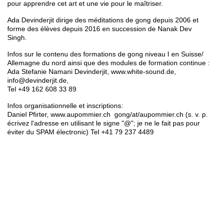
pour apprendre cet art et une vie pour le maîtriser.
Ada Devinderjit dirige des méditations de gong depuis 2006 et
forme des élèves depuis 2016 en succession de Nanak Dev
Singh.
Infos sur le contenu des formations de gong niveau I en Suisse/
Allemagne du nord ainsi que des modules de formation continue :
Ada Stefanie Namani Devinderjit, www.white-sound.de,
info@devinderjit.de,
Tel +49 162 608 33 89
Infos organisationnelle et inscriptions:
Daniel Pfirter, www.aupommier.ch gong/at/aupommier.ch (s. v. p.
écrivez l'adresse en utilisant le signe "@"; je ne le fait pas pour
éviter du SPAM électronic) Tel +41 79 237 4489